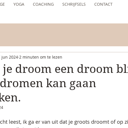
GE
YOGA
COACHING
SCHRIJFSELS
CONTACT
 jun 2024
2 minuten om te lezen
e droom een droom bli
e dromen kan gaan
ken.
24
icht leest, ik ga er van uit dat je groots droomt of op z