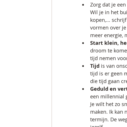
Zorg dat je een
Wil je in het b
kopen,... schri
vormen over je 
meer energie, m
Start klein, he
droom te komen
tijd nemen voor 
Tijd 
is van ons
tijd is er geen
die tijd gaan cr
Geduld en ve
een millennial g
Je wilt het zo 
maken. Ik kan n
termijn. De weg