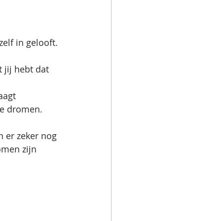
elf in gelooft.
 jij hebt dat 
aagt 
je dromen. 
n er zeker nog 
omen zijn 