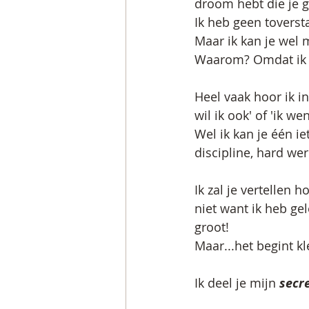
droom hebt die je g
Ik heb geen toverst
Maar ik kan je wel 
Waarom? Omdat ik ech
Heel vaak hoor ik in
wil ik ook' of 'ik we
Wel ik kan je één ie
discipline, hard we
Ik zal je vertellen 
niet want ik heb g
groot!
Maar...het begint kl
Ik deel je mijn 
secr