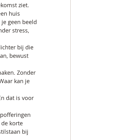
komst ziet. 
een huis 
 je geen beeld 
der stress, 
chter bij die 
an, bewust 
maken. Zonder 
Waar kan je 
En dat is voor 
opofferingen 
 de korte 
ilstaan bij 