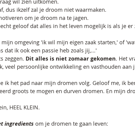
raag wil zien uitkomen. 
af, dus ikzelf zal je droom niet waarmaken. 
motiveren om je droom na te jagen. 
t geloof dat alles in het leven mogelijk is als je er z
 mijn omgeving 'ik wil mijn eigen zaak starten,' of 'wat
ns dat ik ook een passie heb zoals jij,...'
ts zeggen. 
Dit alles is niet zomaar gekomen
. Het vr
rk, veel persoonlijke ontwikkeling en vasthouden aan 
hoe ik het pad naar mijn dromen volg. Geloof me, ik be
eleerd groots te mogen en durven dromen. En mijn dr
ein, HEEL KLEIN.
et ingredients
 om je dromen te gaan leven: 