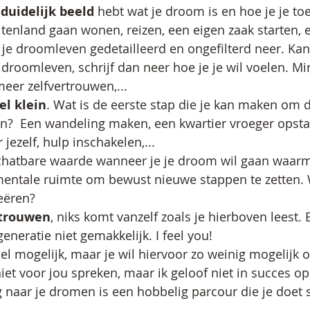
 
duidelijk beeld 
hebt wat je droom is en hoe je je toe
uitenland gaan wonen, reizen, een eigen zaak starten, 
jf je droomleven gedetailleerd en ongefilterd neer. Kan
droomleven, schrijf dan neer hoe je je wil voelen. Min
eer zelfvertrouwen,...
el klein
. Wat is de eerste stap die je kan maken om di
?  Een wandeling maken, een kwartier vroeger opsta
jezelf, hulp inschakelen,...
chatbare waarde wanneer je je droom wil gaan waar
 mentale ruimte om bewust nieuwe stappen te zetten. 
eëren? 
rtrouwen
, niks komt vanzelf zoals je hierboven leest. 
eneratie niet gemakkelijk. I feel you! 
snel mogelijk, maar je wil hiervoor zo weinig mogelijk 
iet voor jou spreken, maar ik geloof niet in succes op
 naar je dromen is een hobbelig parcour die je doet st