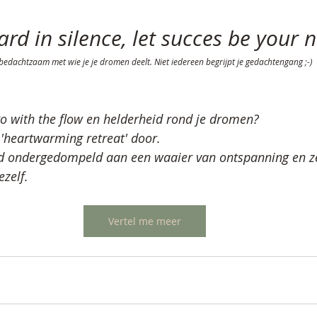
rd in silence, let succes be your n
edachtzaam met wie je je dromen deelt. Niet iedereen begrijpt je gedachtengang ;-)
o with the flow en helderheid rond je dromen?
'heartwarming retreat' door. 
d ondergedompeld aan een waaier van ontspanning en ze
ezelf.
Vertel me meer