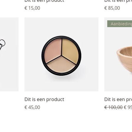
Dit is een product
Dit is een p
Prijs
Prijs
€ 15,00
€ 85,00
Aanbiedin
Dit is een product
Dit is een p
Prijs
Normale pri
Ver
€ 45,00
€ 100,00
€ 9
Blijf op de hoogte
Volg