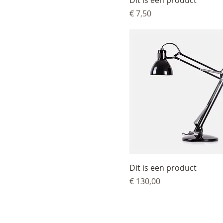
Dit is een product
Prijs
€ 7,50
Dit is een product
Prijs
€ 130,00
Rust