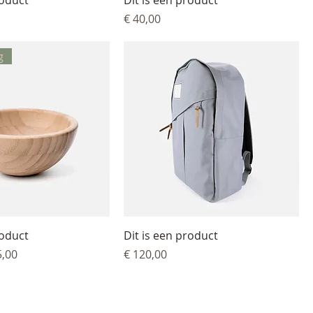
roduct
Dit is een product
Prijs
€ 40,00
g
roduct
Dit is een product
js
koopprijs
Prijs
5,00
€ 120,00
 Rust