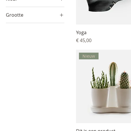
Grootte
Gemiddeld
Yoga
Groot
Prijs
€ 45,00
Klein
One size
Nieuw