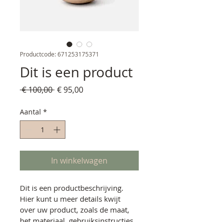
Productcode: 671253175371
Dit is een product
Normale
Verkoopprijs
 € 100,00 
€ 95,00
prijs
Aantal
*
In winkelwagen
Dit is een productbeschrijving. 
Hier kunt u meer details kwijt 
over uw product, zoals de maat, 
het materiaal, gebruiksinstructies 