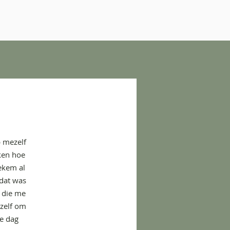
p mezelf
eken hoe
iekem al
 dat was
 die me
ezelf om
ke dag