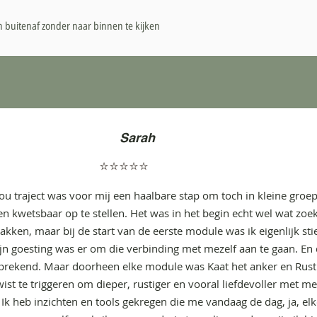
 buitenaf zonder naar binnen te kijken
Sarah
⭐⭐⭐⭐⭐
u traject was voor mij een haalbare stap om toch in kleine groe
 en kwetsbaar op te stellen. Het was in het begin echt wel wat zo
akken, maar bij de start van de eerste module was ik eigenlijk st
jn goesting was er om die verbinding met mezelf aan te gaan. En
sprekend. Maar doorheen elke module was Kaat het anker en Rust
ist te triggeren om dieper, rustiger en vooral liefdevoller met m
 Ik heb inzichten en tools gekregen die me vandaag de dag, ja, el