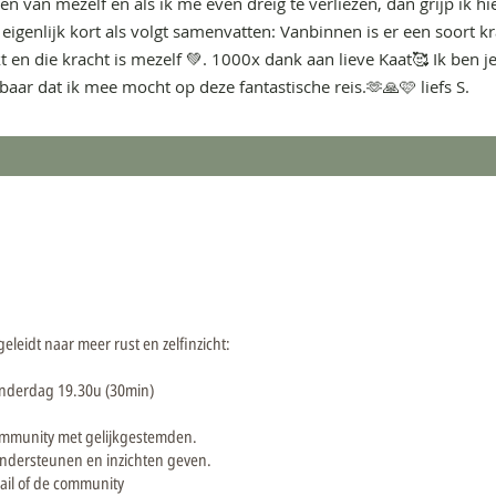
 van mezelf en als ik me even dreig te verliezen, dan grijp ik hi
t eigenlijk kort als volgt samenvatten: Vanbinnen is er een soort kr
t en die kracht is mezelf 💚. 1000x dank aan lieve Kaat🥰 Ik ben je
aar dat ik mee mocht op deze fantastische reis.🫶🙏🩷 liefs S.
eleidt naar meer rust en zelfinzicht:
nderdag 19.30u (30min)
ommunity met gelijkgestemden.
ondersteunen en inzichten geven.
mail of de community