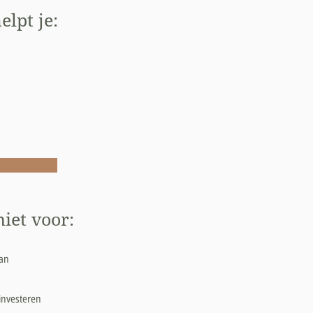
elpt je:
iet voor:
aan
 investeren