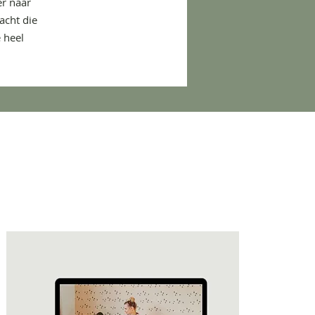
er naar
acht die
 heel