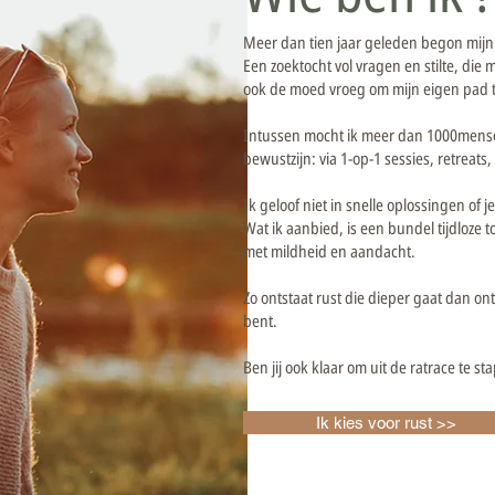
Meer dan tien jaar geleden begon mijn 
Een zoektocht vol vragen en stilte, die
ook de moed vroeg om mijn eigen pad t
Intussen mocht ik meer dan 1000mense
bewustzijn: via 1-op-1 sessies, retreats
Ik geloof niet in snelle oplossingen of j
Wat ik aanbied, is een bundel tijdloze too
met mildheid en aandacht.
Zo ontstaat rust die dieper gaat dan ont
bent.
Ben jij ook klaar om uit de ratrace te s
Ik kies voor rust >>