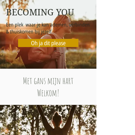
BECOMING YOU
Een plek waar je kan ademen, verbinden
& thuiskomen bij jezelf
Oh ja dit please
Met gans mijn hart
Welkom!