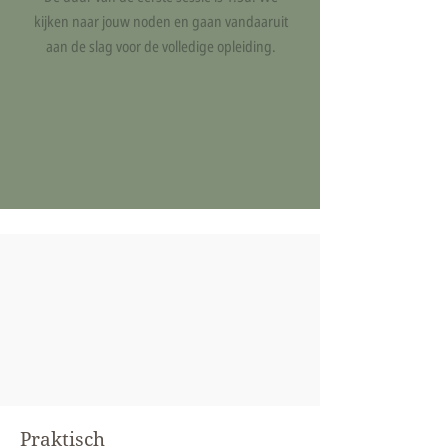
kijken naar jouw noden en gaan vandaaruit
aan de slag voor de volledige opleiding.
Coaches en therapeuten die
lichaamswerk willen meegeven in hun
werk
De kracht van innerlijke rust wil ervaren
& doorgeven
Openstaat voor yoga, ademwerk,
massage & mindfulness
Praktisch