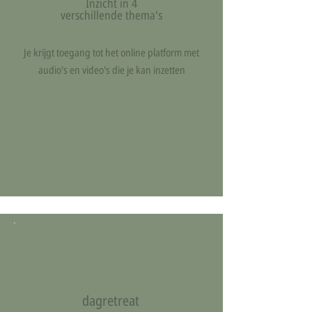
Inzicht in 4
verschillende thema's
Je krijgt toegang tot het online platform met
audio's en video's die je kan inzetten
dagretreat