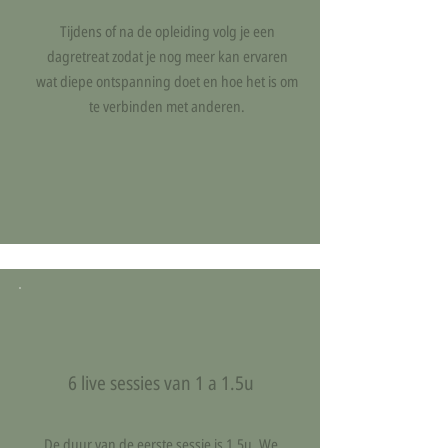
Tijdens of na de opleiding volg je een
dagretreat zodat je nog meer kan ervaren
wat diepe ontspanning doet en hoe het is om
te verbinden met anderen.
Deze opleiding is voor
6 live sessies van 1 a 1.5u
De duur van de eerste sessie is 1.5u. We