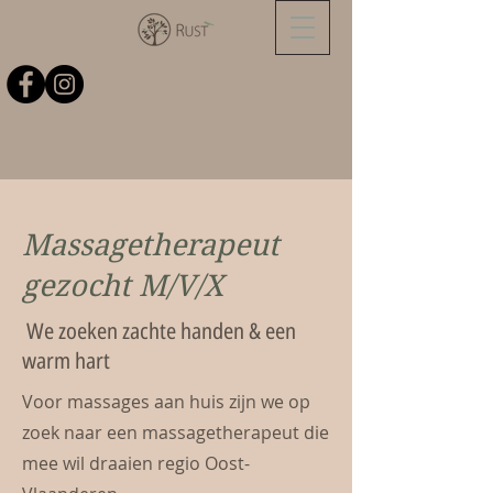
Massagetherapeut
gezocht M/V/X
We zoeken zachte handen & een
warm hart
Voor massages aan huis zijn we op
zoek naar een massagetherapeut die
mee wil draaien regio Oost-